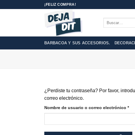
Skip
¡FELIZ COMPRA!
to
content
Buscar
por:
BARBACOA Y SUS ACCESORIOS.
DECORAC
¿Perdiste tu contraseña? Por favor, introd
correo electrónico.
Obl
Nombre de usuario o correo electrónico
*