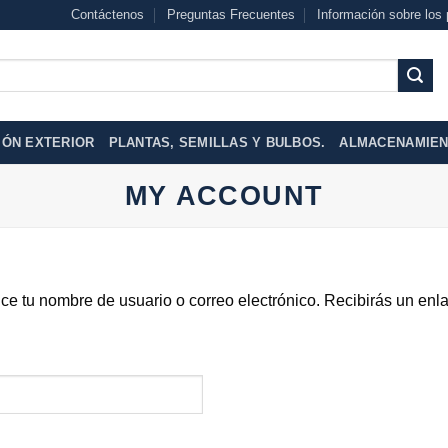
Contáctenos
Preguntas Frecuentes
Información sobre los 
IÓN EXTERIOR
PLANTAS, SEMILLAS Y BULBOS.
ALMACENAMIENT
MY ACCOUNT
uce tu nombre de usuario o correo electrónico. Recibirás un en
igatorio