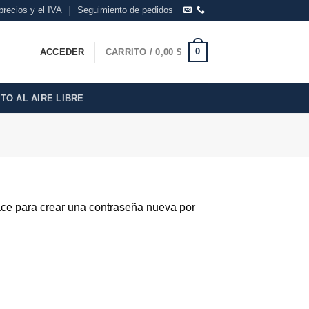
precios y el IVA
Seguimiento de pedidos
0
ACCEDER
CARRITO /
0,00
$
O AL AIRE LIBRE
lace para crear una contraseña nueva por