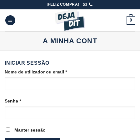
Skip
¡FELIZ COMPRA!
to
content
0
A MINHA CONT
INICIAR SESSÃO
Obrigatório
Nome de utilizador ou email
*
Obrigatório
Senha
*
Manter sessão